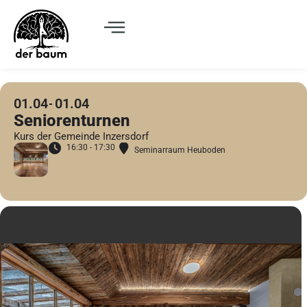
01.04
01.04
Seniorenturnen
Kurs der Gemeinde Inzersdorf
16:30 - 17:30
Seminarraum Heuboden