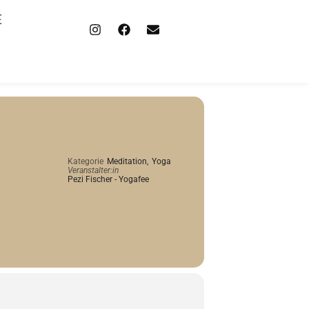
E
Kategorie
Meditation,
Yoga
Veranstalter:in
Pezi Fischer - Yogafee