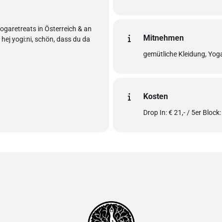
garetreats in Österreich & an
Mitnehmen
ej yogi:ni, schön, dass du da
gemütliche Kleidung, Yo
Kosten
Drop In: € 21,- / 5er Block: