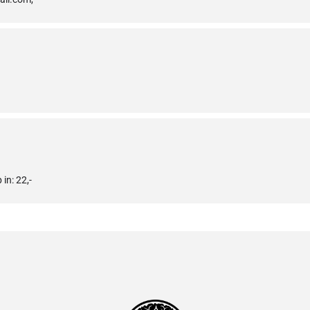
und Mut zur En
einzigartigen 
Yogaabende vo
darauf von Dir
in: 22,-