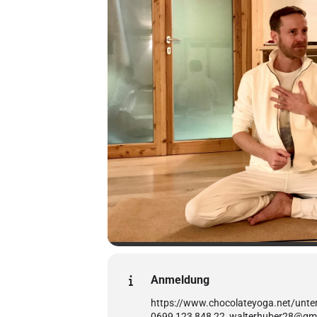
Anmeldung
https://www.chocolateyoga.net/unter
0699 123 848 22, walterhuber28@gma