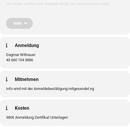
Der Körper erfährt mehr Beweglichkeit\, das Nervensystem wird
harmonisiert und eine tiefe Entspannung auf alles Ebenen wird erfahren.
Wir erkunden den Einsatz von verschiedenen zugehörigen
Marmapunkten\, deren tiefgreifende Wirkung\, sowie deren effektvollen
Mehr
Einsatz mit den Sequenzen des Thai Yogas.
Offen für alle.
Anmeldung
Dagmar Willnauer
43 660 154 3886
Mitnehmen
Info wird mit der Anmeldebestätigung mitgesendet.ng
Kosten
380€ Anmeldung Zertifikat Unterlagen