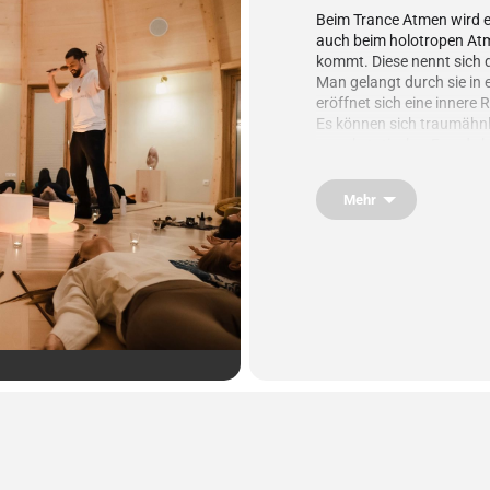
Beim Trance Atmen wird ei
auch beim holotropen Atm
kommt. Diese nennt sich
Man gelangt durch sie in
eröffnet sich eine innere R
Es können sich traumähnl
von ekstatischer Freude b
besondere Momente besc
Auch können vergangene 
Mehr
werden.
WIRKUNG & MÖGLICHKE
Spüre tiefe Gefühle d
Finde Klarheit über d
Erlange neue Perspekt
Löse dich von inneren
Erlaube dir\, dich selb