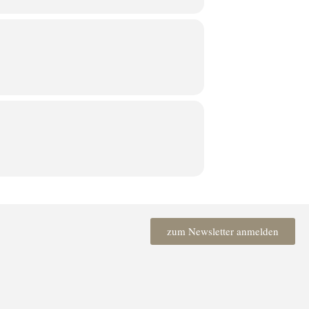
en“
für speziell ausgewählter Musik
zum Newsletter anmelden