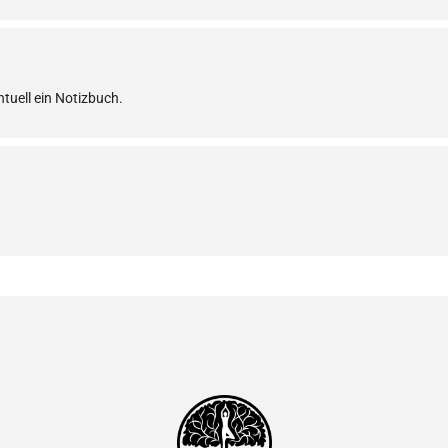
Ablauf:
• Begrüßung
• Gemeinsame Meditation
• Einführung „Trance Atm
tuell ein Notizbuch.
• Vorbereitungsübung
• 1h Trance-Atmen mit da
• Optionales „Sharing