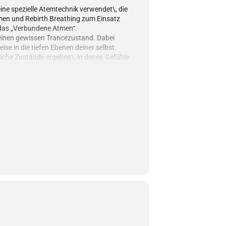
ne spezielle Atemtechnik verwendet\, die
en und Rebirth Breathing zum Einsatz
 das „Verbundene Atmen“.
 einen gewissen Trancezustand. Dabei
eise in die tiefen Ebenen deiner selbst.
iche Zustände ergeben\, in denen Gefühle
is hin zu tiefer Ruhe und Entspannung dir
heren.
Emotionen und innere Blockaden gelöst
ITEN
er Verbundenheit und Dankbarkeit
ein Leben und deinen Lebensweg
iven
 Konflikten und Anspannung
st zu sehen