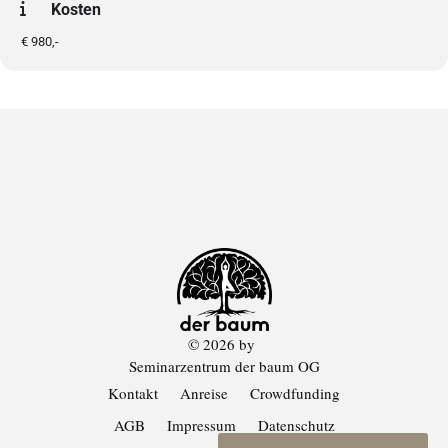
Kosten
gische Arbeitsweise abstützen. Methodische Abgrenzungen der
Integrativen Therapie zur sogenannten „Aufstellungsarbeit“
€ 980,-
werden (theoretisch, methodisch und praktisch) aufgezeigt.
Dieses Intensivum richtet sich an angehende und fertig ausge
bildete PsychotherapeutInnen, die sich um die transgeneratio
nale Dynamik ihrer eigenen Herkunfts- oder Aktualfamilie küm
mern und gleichzeitig die phänomenologische Exploration,
transgenerationale Diagnostik und systemische Interventions
formen im Integrativen Ansatz erlernen möchten.
© 2026 by
Seminarzentrum der baum OG
Kontakt
Anreise
Crowdfunding
AGB
Impressum
Datenschutz