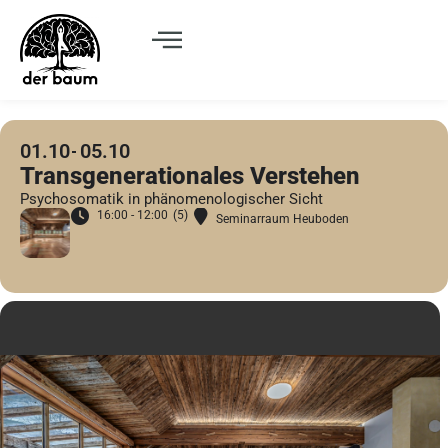
01.10
05.10
Transgenerationales Verstehen
Psychosomatik in phänomenologischer Sicht
16:00 - 12:00
(5)
Seminarraum Heuboden