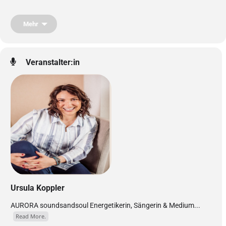
Kundalini Meditation nach Osho
Mehr
Be in Balance – Schütteln Tanzen Sein
Veranstalter:in
Erwecke die Liebe zum Leben. Schüttelmeditation nach OSHO
Lass dich berühren.
– AURORA –
Ursula Koppler
AURORA soundsandsoul Energetikerin, Sängerin & Medium...
Read More.