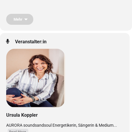
Vier 15-minütige Phasen die deinen Körper & Geist regenerieren.
Erst abschütteln, dann tief entspannen.
Mehr
be in balance to feel, heal & shine.
Veranstalter:in
– AURORA –
Ursula Koppler
AURORA soundsandsoul Energetikerin, Sängerin & Medium...
Read More.